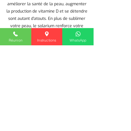
améliorer la santé de la peau, augmenter
la production de vitamine D et se détendre
sont autant d'atouts. En plus de sublimer
votre peau, le solarium renforce votre
système immunitaire et contribue à votre
bien-être mental. Appliqué en toute
Réunion
Instructions
WhatsApp
sécurité et dans des conditions contrôlées,
il vous permet d'obtenir un teint éclatant
et de profiter pleinement des bienfaits du
soleil. Le centre de bien-être Vitality Spa &
Fitness vous aide à révéler l'éclat naturel
de votre peau grâce au solarium, pour une
sensation de fraîcheur et de bien-être
absolu.