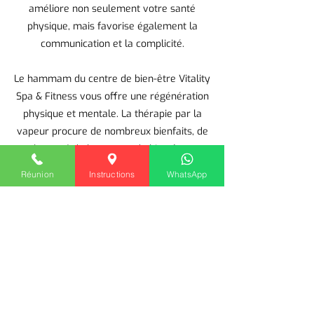
améliore non seulement votre santé
physique, mais favorise également la
communication et la complicité.
Le hammam du centre de bien-être Vitality
Spa & Fitness vous offre une régénération
physique et mentale. La thérapie par la
vapeur procure de nombreux bienfaits, de
la santé de la peau et du bien-être
respiratoire à la relaxation musculaire et à
Réunion
Instructions
WhatsApp
l'apaisement psychologique. Elle purifie
votre peau en profondeur, élimine les
toxines, détend le corps et améliore votre
bien-être mental. Utilisée régulièrement, la
thérapie par la vapeur vous apporte des
bienfaits durables. Grâce à son hammam,
le centre de bien-être Vitality Spa &
Fitness vous permet de franchir une étape