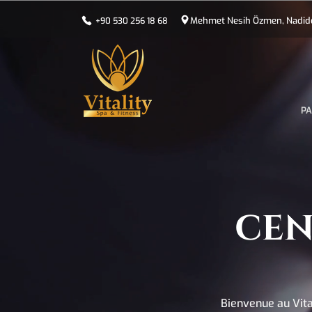
Mehmet Nesih Özmen, Nadide 
+90 530 256 18 68
PA
CEN
Bienvenue au Vita