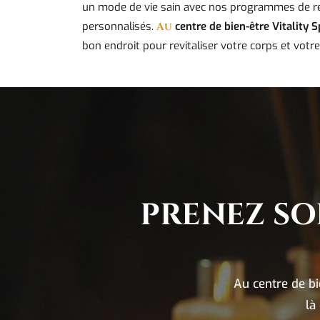
un mode de vie sain avec nos programmes de r
personnalisés.
Au
centre de bien-être Vitality 
bon endroit pour revitaliser votre corps et votre
PRENEZ SO
Au centre de bi
là