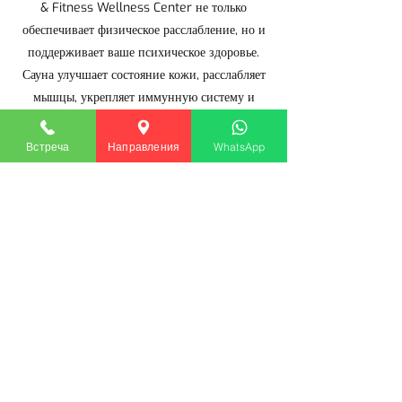
& Fitness Wellness Center не только
обеспечивает физическое расслабление, но и
поддерживает ваше психическое здоровье.
Сауна улучшает состояние кожи, расслабляет
мышцы, укрепляет иммунную систему и
дарит психологическое облегчение.
Регулярное посещение сауны улучшает общее
Встреча
Направления
WhatsApp
состояние здоровья и становится важной
частью здорового образа жизни. Посещение
сауны в Vitality Spa & Fitness Wellness
Center — это путешествие к достижению
наилучшего состояния тела и разума. Мы
приглашаем вас открыть для себя
расслабляющий и омолаживающий мир
сауны.