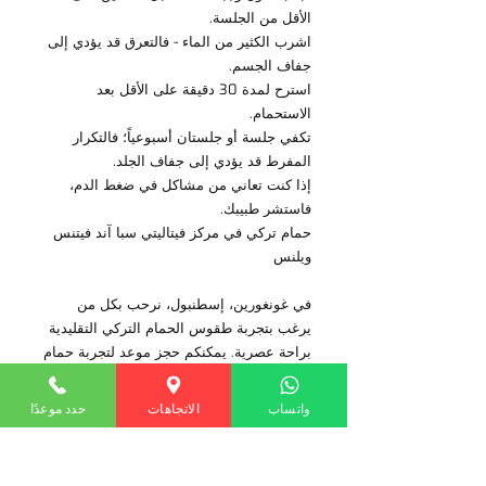
الأقل من الجلسة.
اشرب الكثير من الماء - فالتعرق قد يؤدي إلى 
جفاف الجسم.
استرح لمدة 30 دقيقة على الأقل بعد 
الاستحمام.
تكفي جلسة أو جلستان أسبوعياً؛ فالتكرار 
المفرط قد يؤدي إلى جفاف الجلد.
إذا كنت تعاني من مشاكل في ضغط الدم، 
فاستشر طبيبك.
حمام تركي في مركز فيتاليتي سبا آند فيتنس 
ويلنس
في غونغورين، إسطنبول، نرحب بكل من 
يرغب بتجربة طقوس الحمام التركي التقليدية 
براحة عصرية. يمكنكم حجز موعد لتجربة حمام 
تركي متكاملة، تشمل التقشير والتدليك 
بالرغوة، مع معالجينا الخبراء.
واتساب
الاتجاهات
حدد موعدًا
+90 530 256 18 68 | ناديد القرص 
المضغوط. رقم:62، جونجورين/اسطنبول