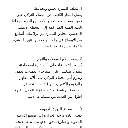
1. ينظف البشرة بعمق ويجددها.
يعمل البخار الكثيف في الحمام التركي على 
فتح المسام، مما يُخرج الأوساخ والزيوت وخلايا 
الجلد الميتة المتراكمة إلى السطح. وبفضل 
المقشر، تتخلص البشرة من تراكمات أسابيع 
من الأوساخ في جلسة واحدة. والنتيجة؟ بشرة 
ناعمة، مشرقة، ومتنفسة.
2. يخفف آلام العضلات والتوتر.
يُساعد الاستلقاء على أرضية رخامية دافئة، 
متبوعًا بتدليك، على استرخاء العضلات بعمق. 
وتدوم آثار الحمام التركي على آلام الظهر 
والرقبة والكتفين، سواءً كانت ناتجة عن 
ممارسة الرياضة أو عن ضغوط العمل، لفترة 
أطول من العديد من مسكنات الألم.
3. إنه يسرع الدورة الدموية.
تؤدي زيادة درجة الحرارة إلى توسع الأوعية 
الدموية وتسارع تدفق الدم، مما يدعم صحة 
القلب، وينقل المزيد من الأكسجين إلى الخلايا، 