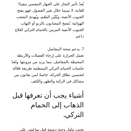
يُعدّ تأثير البخار على الجهاز التنفسي مفيدًا 
للغاية، لا سيما خلال تغير الفصول. فهو يفتح 
الجيوب الأنفية، ويُليّن البلغم، ويُهدئ الشعب 
الهوائية. يُنصح المصابون بالربو أو التهاب 
الجيوب الأنفية المزمن بالحمام التركي كعلاج 
داعم.
7. يدعم صحة المفاصل.
تعمل الحرارة على إرخاء العضلات والأربطة 
المحيطة بالمفاصل، مما يزيد من مرونتها. وتُعدّ 
جلسات الحمام التركي المنتظمة طريقة فعّالة 
لتحسين نطاق الحركة، خاصةً لمن يعانون من 
مشاكل في الركبة والظهر والكتف.
أشياء يجب أن تعرفها قبل 
الذهاب إلى الحمام 
التركي.
تجنب تناول وجبة دسمة قبل ساعتين على 